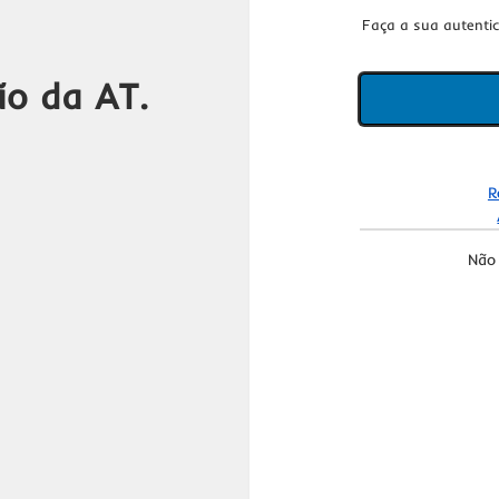
Faça a sua autenti
ão da AT.
R
Não