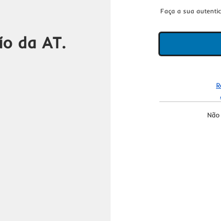
Faça a sua autenti
ão da AT.
R
Não