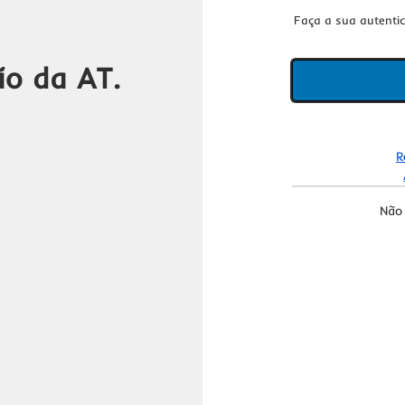
Faça a sua autenti
ão da AT.
R
Não