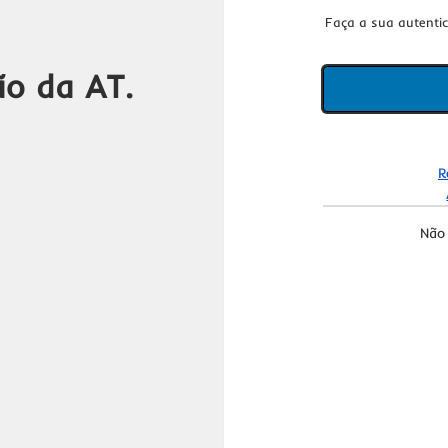
Faça a sua autenti
ão da AT.
R
Não