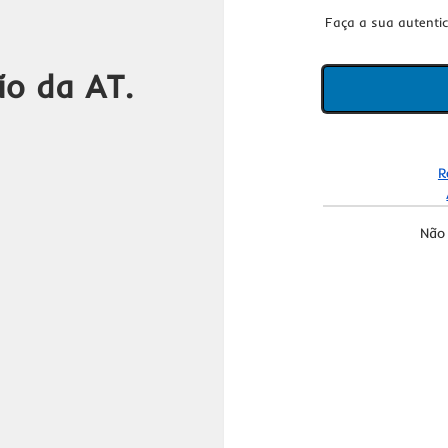
Faça a sua autenti
ão da AT.
R
Não