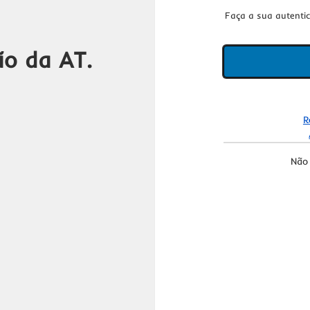
Faça a sua autenti
ão da AT.
R
Não