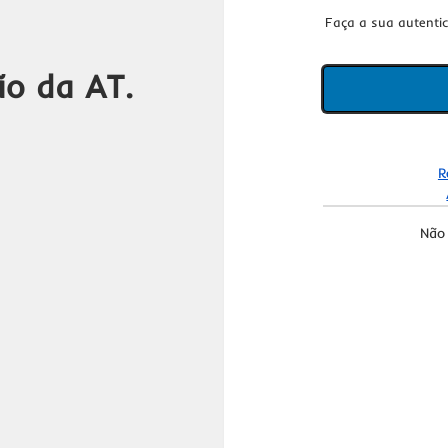
Faça a sua autenti
ão da AT.
R
Não