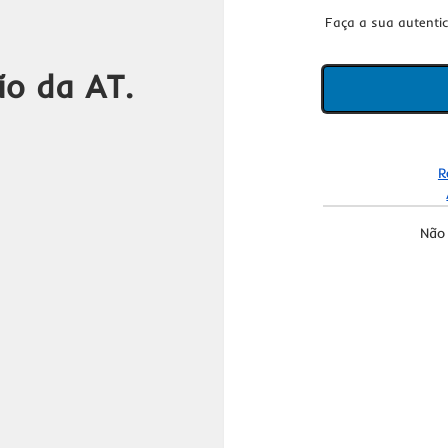
Faça a sua autenti
ão da AT.
R
Não