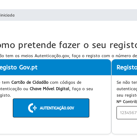
iniciada
mo pretende fazer o seu regist
ão tem os meios Autenticação.gov, faça o registo com o número de i
egisto Gov.pt
Regist
e tem
Cartão de Cidadão
com códigos de
Se não t
utenticação ou
Chave Móvel Digital
, faça o seu
autentica
gisto.
seu regist
Nº Contri