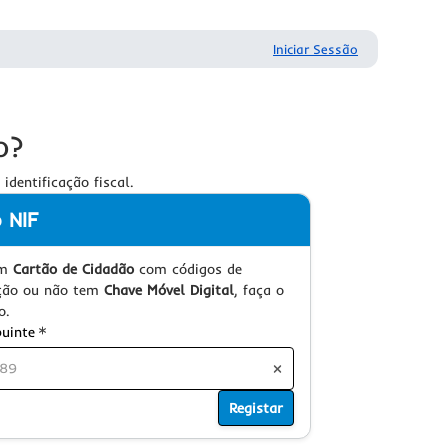
Iniciar Sessão
o?
dentificação fiscal.
o NIF
em
Cartão de Cidadão
com códigos de
ção ou não tem
Chave Móvel Digital
, faça o
o.
Requerido
buinte
Registar