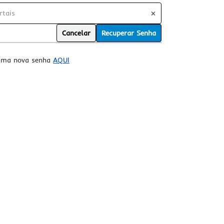
Cancelar
Recuperar Senha
r uma nova senha
AQUI