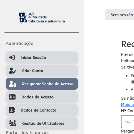
Sem sessão 
Re
Autenticação
Efetue
Iniciar Sessão
Iniciar Sessão
Indiqu
Se tiv
Criar Conta
Criar Conta
P
d
Recuperar Senha de Acesso
Recuperar Senha de Acesso
A
Dados de Acesso
Se não
Dados de Acesso
Mais i
Dados de Contacto
Nº Con
Dados de Contacto
Gestão de Utilizadores
Gestão de Utilizadores
Pergu
Portal das Finanças
Requer