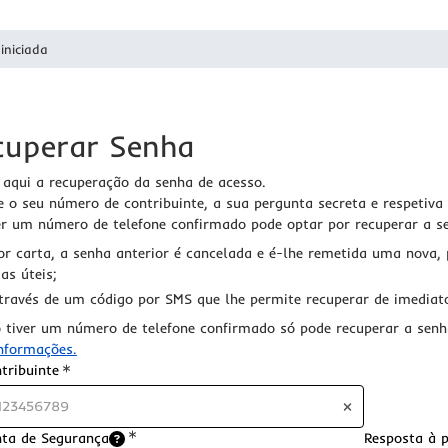
iniciada
cuperar Senha
 aqui a recuperação da senha de acesso.
e o seu número de contribuinte, a sua pergunta secreta e respetiva
er um número de telefone confirmado pode optar por recuperar a s
or carta, a senha anterior é cancelada e é-lhe remetida uma nova, 
ias úteis;
través de um código por SMS que lhe permite recuperar de imediato
 tiver um número de telefone confirmado só pode recuperar a senh
nformações.
Requerido
tribuinte
nta de Segurança
Resposta à 
ido