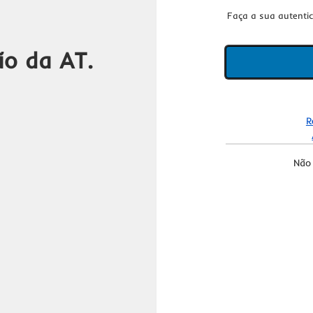
Faça a sua autenti
ão da AT.
R
Não