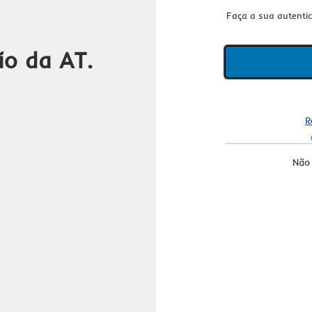
Faça a sua autenti
ão da AT.
R
Não