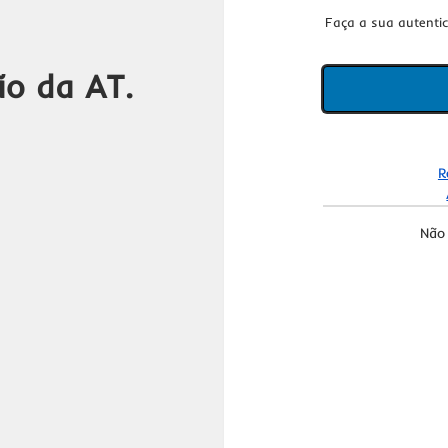
Faça a sua autenti
ão da AT.
R
Não