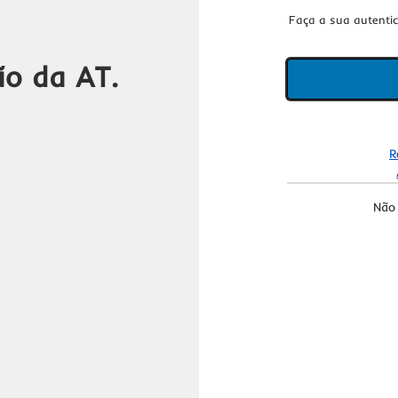
Faça a sua autenti
ão da AT.
R
Não