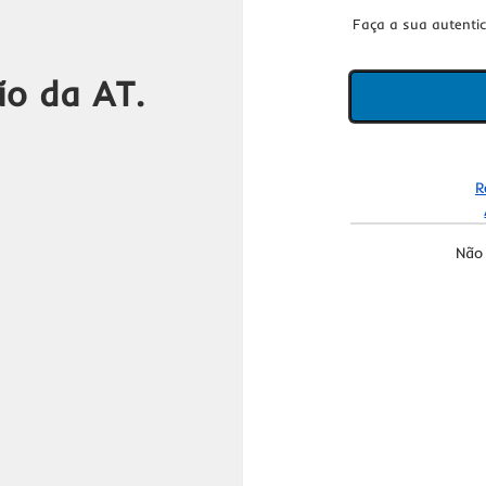
Faça a sua autenti
ão da AT.
R
Não