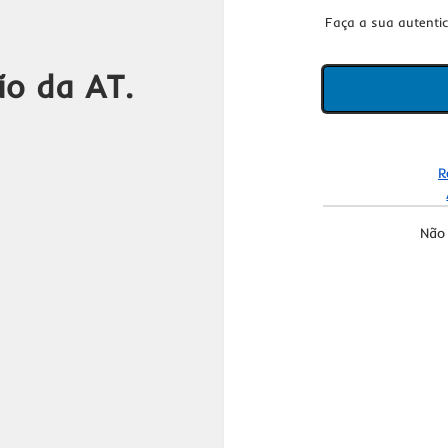
Faça a sua autenti
ão da AT.
R
Não