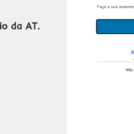
Faça a sua autenti
ão da AT.
R
Não