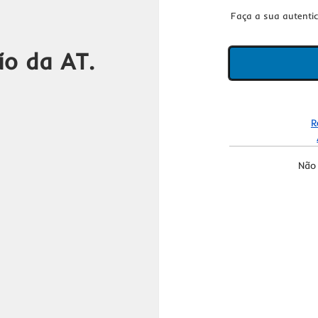
Faça a sua autenti
ão da AT.
R
Não