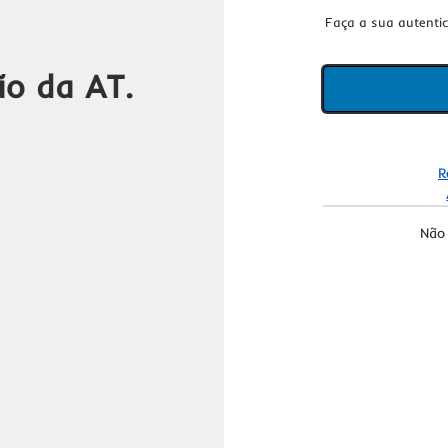
Faça a sua autenti
ão da AT.
R
Não