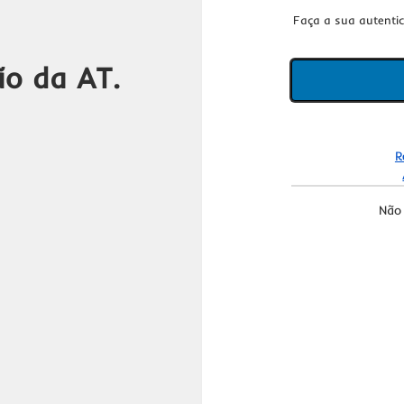
Faça a sua autenti
ão da AT.
R
Não