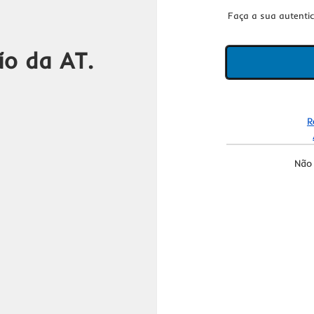
Faça a sua autenti
ão da AT.
R
Não